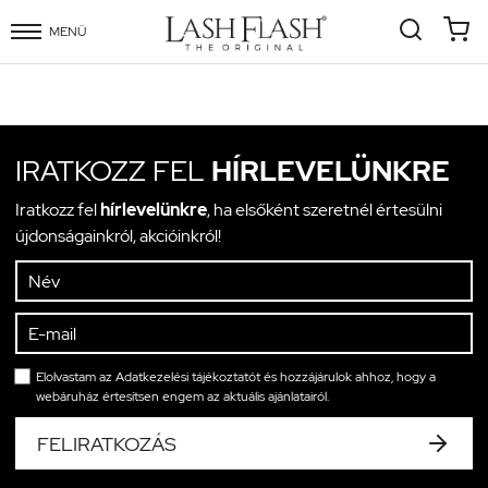
MENÜ
IRATKOZZ FEL
HÍRLEVELÜNKRE
Iratkozz fel
hírlevelünkre
, ha elsőként szeretnél értesülni
újdonságainkról, akcióinkról!
Elolvastam az
Adatkezelési tájékoztatót
és hozzájárulok ahhoz, hogy a
webáruház értesítsen engem az aktuális ajánlatairól.
FELIRATKOZÁS