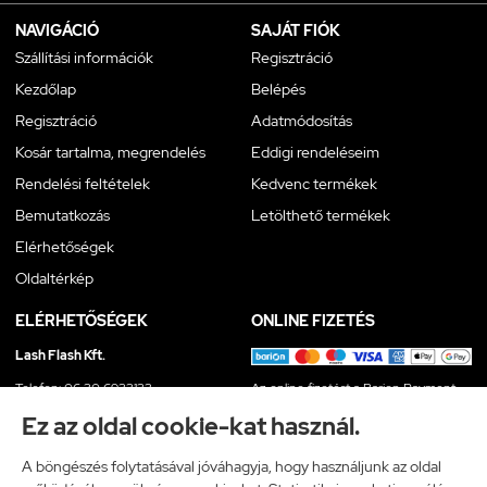
NAVIGÁCIÓ
SAJÁT FIÓK
Szállítási információk
Regisztráció
Kezdőlap
Belépés
Regisztráció
Adatmódosítás
Kosár tartalma, megrendelés
Eddigi rendeléseim
Rendelési feltételek
Kedvenc termékek
Bemutatkozás
Letölthető termékek
Elérhetőségek
Oldaltérkép
ELÉRHETŐSÉGEK
ONLINE FIZETÉS
Lash Flash Kft.
Telefon: 06 30 6933133
Az online fizetést a Barion Payment
E-mail: info@lashflash.hu
Zrt. biztosítja, MNB engedély száma:
Ez az oldal cookie-kat használ.
H-EN-I-1064/2013
A böngészés folytatásával jóváhagyja, hogy használjunk az oldal