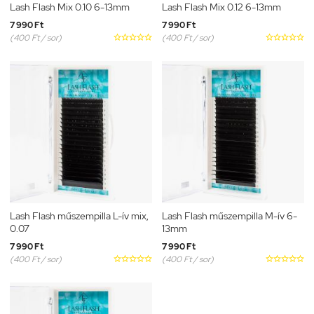
Lash Flash Mix 0.10 6-13mm
Lash Flash Mix 0.12 6-13mm
7 990 Ft
7 990 Ft
(400 Ft / sor)





(400 Ft / sor)





Lash Flash műszempilla L-ív mix,
Lash Flash műszempilla M-ív 6-
0.07
13mm
7 990 Ft
7 990 Ft
(400 Ft / sor)





(400 Ft / sor)




