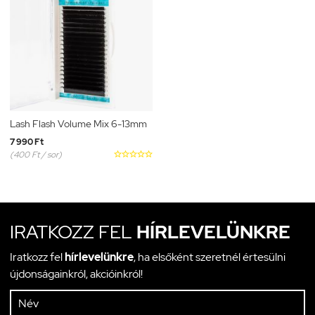
Lash Flash Volume Mix 6-13mm
7 990 Ft
(400 Ft / sor)





IRATKOZZ FEL
HÍRLEVELÜNKRE
Iratkozz fel
hírlevelünkre
, ha elsőként szeretnél értesülni
újdonságainkról, akcióinkról!