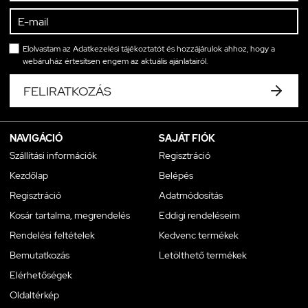
Elolvastam az
Adatkezelési tájékoztatót
és hozzájárulok ahhoz, hogy a
webáruház értesítsen engem az aktuális ajánlatairól.
FELIRATKOZÁS
NAVIGÁCIÓ
SAJÁT FIÓK
Szállítási információk
Regisztráció
Kezdőlap
Belépés
Regisztráció
Adatmódosítás
Kosár tartalma, megrendelés
Eddigi rendeléseim
Rendelési feltételek
Kedvenc termékek
Bemutatkozás
Letölthető termékek
Elérhetőségek
Oldaltérkép