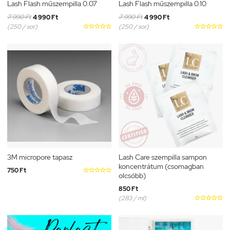
Lash Flash műszempilla 0.07
Lash Flash műszempilla 0.10
7 990 Ft
7 990 Ft
4 990 Ft
4 990 Ft
(250 / sor)





(250 / sor)





3M micropore tapasz
Lash Care szempilla sampon
koncentrátum (csomagban
750 Ft





olcsóbb)
850 Ft
(283 / ml)




