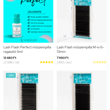
Lash Flash Perfect műszempilla
Lash Flash műszempilla M-ív 6-
ragasztó 5ml
13mm
13 480 Ft
7 990 Ft
(2 696 / ml)





(400 / sor)





-38%