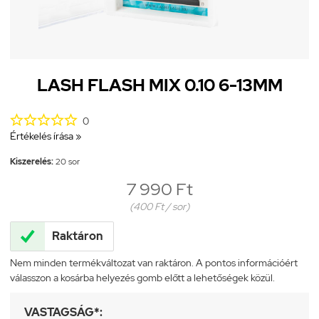
LASH FLASH MIX 0.10 6-13MM





0
Értékelés írása »
Kiszerelés:
20 sor
7 990 Ft
(400 Ft / sor)

Raktáron
Nem minden termékváltozat van raktáron. A pontos információért
válasszon a kosárba helyezés gomb előtt a lehetőségek közül.
VASTAGSÁG*: