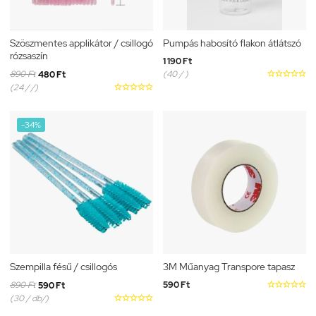
Szöszmentes applikátor / csillogó
Pumpás habosító flakon átlátszó
rózsaszín
1 190 Ft
890 Ft
(40 / )





480 Ft
(24 / /)





-34%
Szempilla fésű / csillogós
3M Műanyag Transpore tapasz
890 Ft
590 Ft





590 Ft
(30 / db/)




