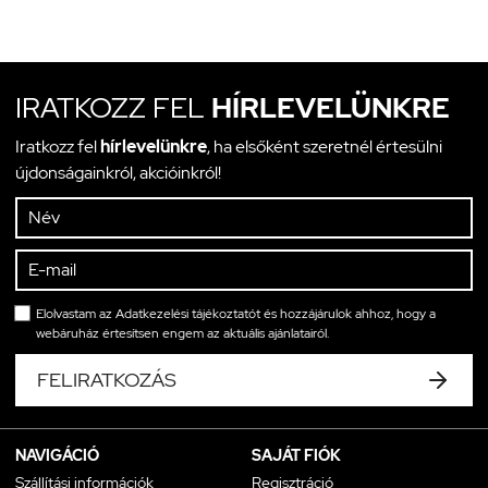
IRATKOZZ FEL
HÍRLEVELÜNKRE
Iratkozz fel
hírlevelünkre
, ha elsőként szeretnél értesülni
újdonságainkról, akcióinkról!
Elolvastam az
Adatkezelési tájékoztatót
és hozzájárulok ahhoz, hogy a
webáruház értesítsen engem az aktuális ajánlatairól.
FELIRATKOZÁS
NAVIGÁCIÓ
SAJÁT FIÓK
Szállítási információk
Regisztráció