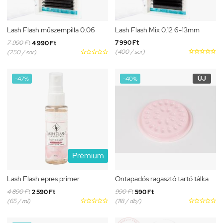
Lash Flash műszempilla 0.06
Lash Flash Mix 0.12 6-13mm
7 990 Ft
7 990 Ft
4 990 Ft
(400 / sor)





(250 / sor)





-47%
-40%
ÚJ
Prémium
Lash Flash epres primer
Öntapadós ragasztó tartó tálka
4 890 Ft
990 Ft
2 590 Ft
590 Ft
(65 / ml)





(118 / db/)




