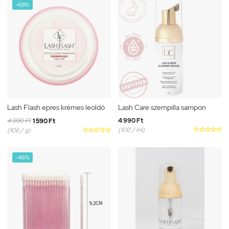
-68%
Lash Flash epres krémes leoldó
Lash Care szempilla sampon
4 990 Ft
4 990 Ft
1 590 Ft
(100 / ml)





(106 / g)





-46%