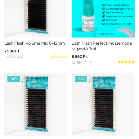
Lash Flash Volume Mix 6-13mm
Lash Flash Perfect műszempilla
ragasztó 3ml
7 990 Ft
(400 / sor)





8 990 Ft
(2 997 / ml)





-38%
-38%