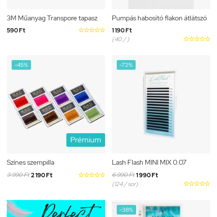
3M Műanyag Transpore tapasz
Pumpás habosító flakon átlátszó
590 Ft





1 190 Ft
(40 / )





-45%
-72%
Prémium
Színes szempilla
Lash Flash MINI MIX 0.07
3 990 Ft
6 990 Ft
2 190 Ft





1 990 Ft
(124 / sor)





-38%