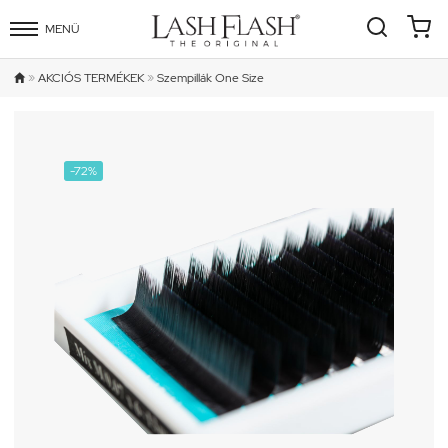
MENÜ
»
»
AKCIÓS TERMÉKEK
Szempillák One Size

-72%