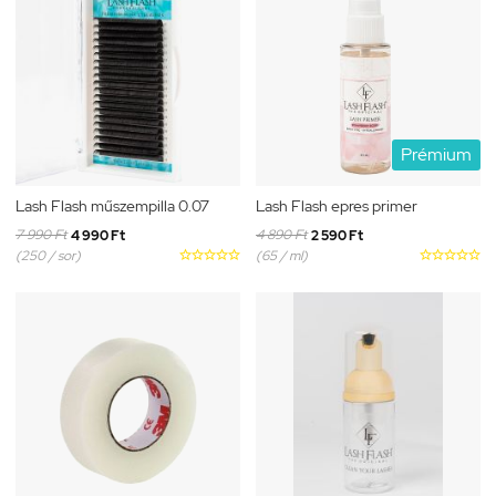
Prémium
Lash Flash műszempilla 0.07
Lash Flash epres primer
7 990 Ft
4 890 Ft
4 990 Ft
2 590 Ft
(250 / sor)





(65 / ml)




