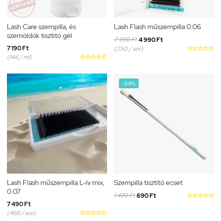
Lash Care szempilla, és
Lash Flash műszempilla 0.06
szemöldök tisztító gél
7 990 Ft
4 990 Ft
7 190 Ft
(250 / sor)





(144 / ml)





-54%
Lash Flash műszempilla L-ív mix,
Szempilla tisztító ecset
0.07
1 490 Ft
690 Ft





7 490 Ft
(468 / sor)




