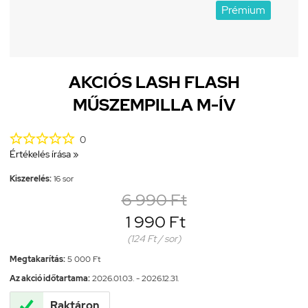
Prémium
AKCIÓS LASH FLASH
MŰSZEMPILLA M-ÍV





0
Értékelés írása »
Kiszerelés:
16 sor
6 990 Ft
1 990 Ft
(124 Ft / sor)
Megtakarítás:
5 000 Ft
Az akció időtartama:
2026.01.03. - 2026.12.31.

Raktáron