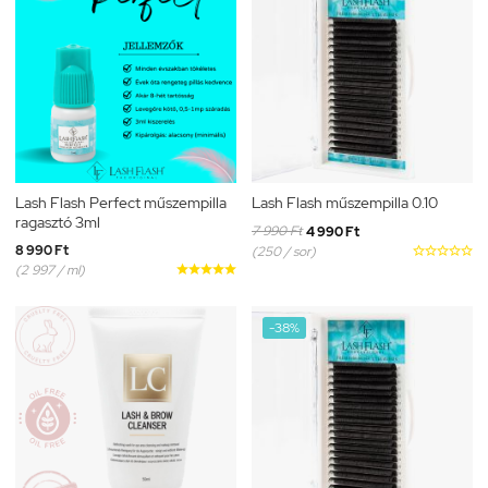
Lash Flash Perfect műszempilla
Lash Flash műszempilla 0.10
ragasztó 3ml
7 990 Ft
4 990 Ft
8 990 Ft
(250 / sor)





(2 997 / ml)





-38%