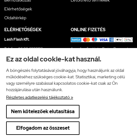
Elérhetőségek
Oldaltérkép
ELÉRHETŐSÉGEK
ONLINE FIZETÉS
Lash Flash Kft.
Telefon: 06 30 6933133
Az online fizetést a Barion Payment
E-mail: info@lashflash.hu
Zrt. biztosítja, MNB engedély száma:
Ez az oldal cookie-kat használ.
H-EN-I-1064/2013
A böngészés folytatásával jóváhagyja, hogy használjunk az oldal
működéséhez szükséges cookie-kat. Statisztikai, marketing célú
vagy személyre szabással kapcsolatos cookie-kat csak az Ön
hozzájárulása után használunk.
LASHFLASH.HU
Részletes adatkezelési tájékoztató »
ÁSZF
Adatkezelési tájékoztató
Nem kötelezőek elutasítása
×
Ajánlott termék
Elfogadom az összeset
Akciós Lash Flash műszempilla 0.07
Részletek »