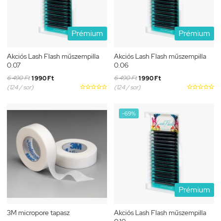
Prémium
Prémium
Akciós Lash Flash műszempilla
Akciós Lash Flash műszempilla
0.07
0.06
6 490 Ft
6 490 Ft
1 990 Ft
1 990 Ft
(124 / sor)





(124 / sor)





-69%
Prémium
3M micropore tapasz
Akciós Lash Flash műszempilla