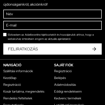
újdonságainkról, akcióinkról!
Elolvastam az
Adatkezelési tájékoztatót
és hozzájárulok ahhoz, hogy a
webáruház értesítsen engem az aktuális ajánlatairól.
FELIRATKOZÁS
NAVIGÁCIÓ
SAJÁT FIÓK
Szállítási információk
Regisztráció
Kezdőlap
Belépés
Regisztráció
Adatmódosítás
Kosár tartalma, megrendelés
Eddigi rendeléseim
Rendelési feltételek
Kedvenc termékek
Bemutatkozás
Letölthető termékek