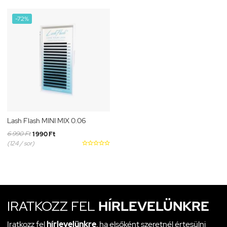
-72%
Lash Flash MINI MIX 0.06
6 990 Ft
1 990 Ft
(124 / sor)





IRATKOZZ FEL
HÍRLEVELÜNKRE
Iratkozz fel
hírlevelünkre
, ha elsőként szeretnél értesülni