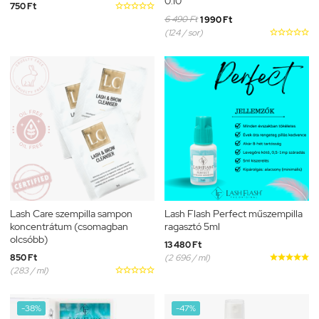
0.10
750 Ft





6 490 Ft
1 990 Ft
(124 / sor)





Lash Care szempilla sampon
Lash Flash Perfect műszempilla
koncentrátum (csomagban
ragasztó 5ml
olcsóbb)
13 480 Ft
850 Ft
(2 696 / ml)





(283 / ml)





-38%
-47%