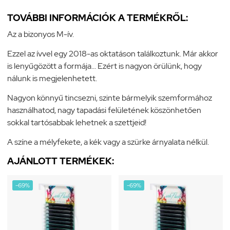
TOVÁBBI INFORMÁCIÓK A TERMÉKRŐL:
Az a bizonyos M-ív.
Ezzel az ívvel egy 2018-as oktatáson találkoztunk. Már akkor
is lenyűgözött a formája... Ezért is nagyon örülünk, hogy
nálunk is megjelenhetett.
Nagyon könnyű tincsezni, szinte bármelyik szemformához
használhatod, nagy tapadási felületének köszönhetően
sokkal tartósabbak lehetnek a szettjeid!
A színe a mélyfekete, a kék vagy a szürke árnyalata nélkül.
AJÁNLOTT TERMÉKEK:
-69%
-69%