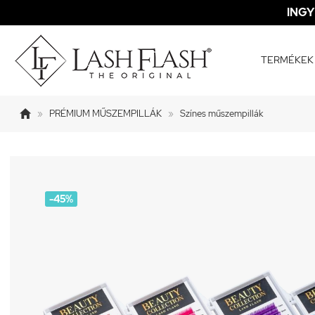
INGY
TERMÉKEK

»
PRÉMIUM MŰSZEMPILLÁK
»
Színes műszempillák
-45%