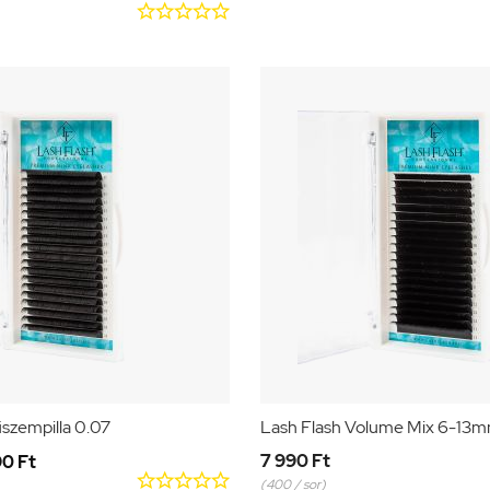





szempilla 0.07
Lash Flash Volume Mix 6-13
7 990 Ft
90 Ft





(400 / sor)