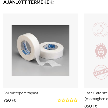
AJÁNLOTT TERMÉKEK:
3M micropore tapasz
Lash Care sz
(csomagban o





750 Ft
850 Ft