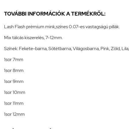
TOVÁBBI INFORMÁCIÓK A TERMÉKRŐL:
Lash Flash prémium mink,színes 0.07-es vastagságú pillák.
Mix tálcás kiszerelés, 7-12mm.
Színek: Fekete-barna, Sötétbarna, Világosbarna, Pink, Zöld, Lila,
1sor 7mm
1sor 8mm
1sor 9mm
1sor 10mm
1sor 11mm
1sor 12mm