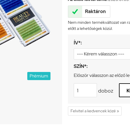

Raktáron
Nem minden termékváltozat van rak
előtt a lehetőségek közül.
ÍV*:
SZÍN*:
Először válasszon az előző l
Prémium
doboz
K
Felvitel a kedvencek közé »