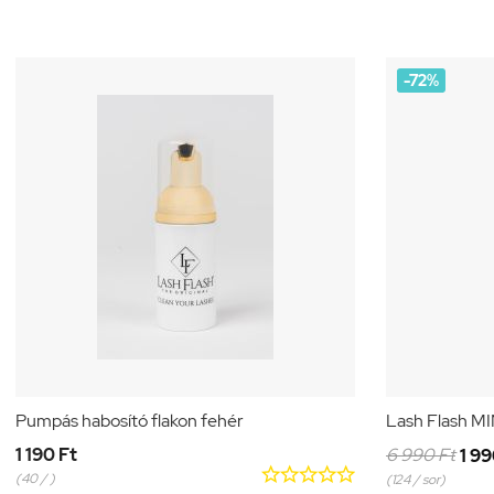
-72%
Pumpás habosító flakon fehér
Lash Flash MI
1 190 Ft
6 990 Ft
1 99





(40 / )
(124 / sor)