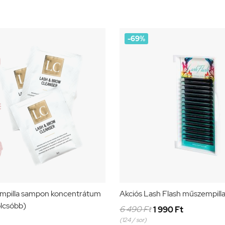
-69%
empilla sampon koncentrátum
Akciós Lash Flash műszempill
lcsóbb)
6 490 Ft
1 990 Ft
(124 / sor)