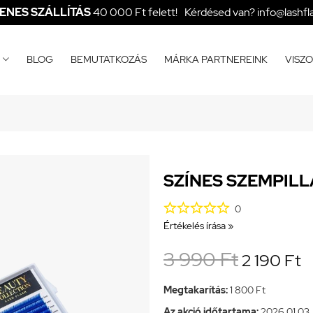
ENES SZÁLLÍTÁS
40 000 Ft felett!
Kérdésed van? info@lashfl
BLOG
BEMUTATKOZÁS
MÁRKA PARTNEREINK
VISZ

SZÍNES SZEMPILL





0
Értékelés írása »
3 990 Ft
2 190 Ft
Megtakarítás:
1 800 Ft
Az akció időtartama:
2026.01.03. 