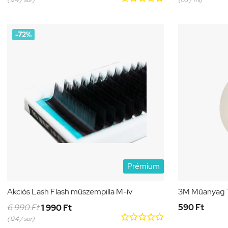
(124 / sor)
(65 / ml)
-72%
Prémium
Akciós Lash Flash műszempilla M-ív
3M Műanyag T
6 990 Ft
590 Ft
1 990 Ft





(124 / sor)