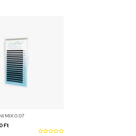
NI MIX 0.07
0 Ft




