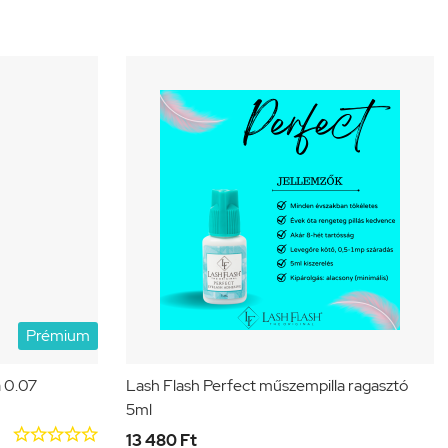
Prémium
a 0.07
Lash Flash Perfect műszempilla ragasztó
5ml





13 480 Ft