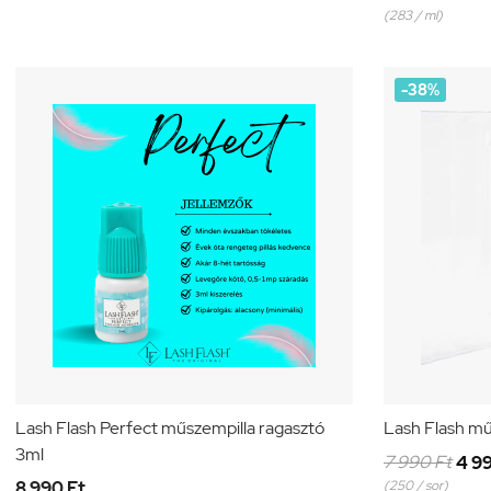
(283 / ml)
-38%
Lash Flash Perfect műszempilla ragasztó
Lash Flash mű
3ml
7 990 Ft
4 9
8 990 Ft
(250 / sor)