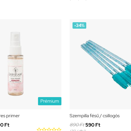
-34%
Prémium
res primer
Szempilla fésű / csillogós
890 Ft
90 Ft
590 Ft




