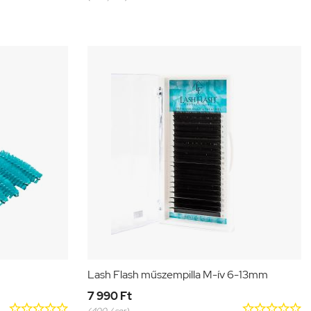
Lash Flash műszempilla M-ív 6-13mm
7 990 Ft










(400 / sor)