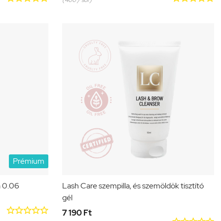
Prémium
a 0.06
Lash Care szempilla, és szemöldök tisztító
gél





7 190 Ft