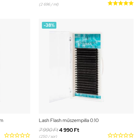





(2 696 / ml)
-38%
mm
Lash Flash műszempilla 0.10
7 990 Ft
4 990 Ft










(250 / sor)