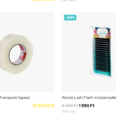
(30 / db/)
-69%
ranspore tapasz
Akciós Lash Flash műszempill





6 490 Ft
1 990 Ft
(124 / sor)