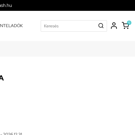
ash.hu
0
ONTELADÓK
A
- 2026.12.31.