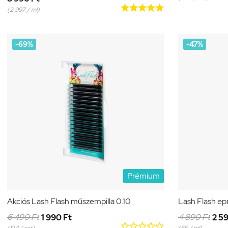





(2 997 / ml)
-69%
-47%
Prémium
Akciós Lash Flash műszempilla 0.10
Lash Flash ep
6 490 Ft
4 890 Ft
1 990 Ft
2 5




